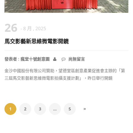
26
- 8 月 , 2025
馬交影藝新思維微電影開鏡
發表者 : 瘋堂十號創意園
尚無留言
金沙中國股份有限公司贊助，望德堂區創意產業促進會主辦的「第
三屆馬交影藝新思維微電影拍攝支援計劃」，昨日舉行開鏡
»
1
2
3
...
5