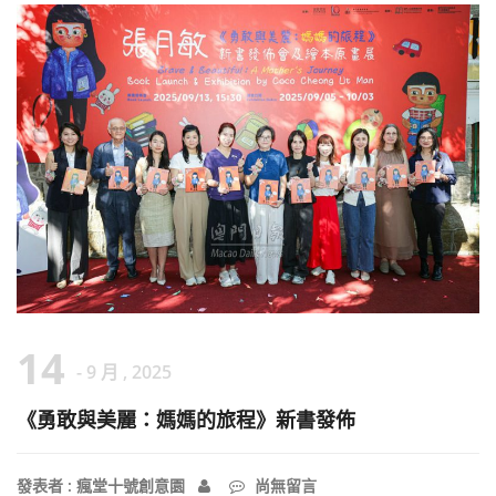
14
- 9 月 , 2025
《勇敢與美麗：媽媽的旅程》新書發佈
發表者 : 瘋堂十號創意園
尚無留言