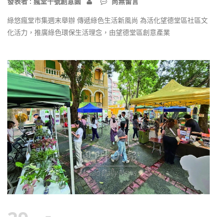
發表者 : 瘋堂十號創意園
尚無留言
綠悠瘋堂市集週末舉辦 傳遞綠色生活新風尚 為活化望德堂區社區文
化活力，推廣綠色環保生活理念，由望德堂區創意產業